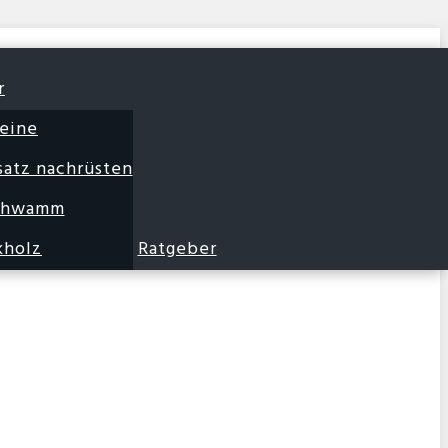
r
eine
satz nachrüsten
chwamm
kholz
Ratgeber