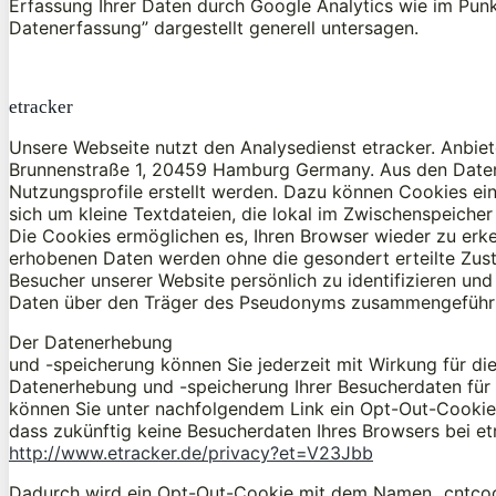
Erfassung Ihrer Daten durch Google Analytics wie im Pun
Datenerfassung” dargestellt generell untersagen.
etracker
Unsere Webseite nutzt den Analysedienst etracker. Anbiet
Brunnenstraße 1, 20459 Hamburg Germany. Aus den Date
Nutzungsprofile erstellt werden. Dazu können Cookies ei
sich um kleine Textdateien, die lokal im Zwischenspeicher
Die Cookies ermöglichen es, Ihren Browser wieder zu erk
erhobenen Daten werden ohne die gesondert erteilte Zust
Besucher unserer Website persönlich zu identifizieren u
Daten über den Träger des Pseudonyms zusammengeführ
Der Datenerhebung
und -speicherung können Sie jederzeit mit Wirkung für di
Datenerhebung und -speicherung Ihrer Besucherdaten für 
können Sie unter nachfolgendem Link ein Opt-Out-Cookie 
dass zukünftig keine Besucherdaten Ihres Browsers bei e
http://www.etracker.de/privacy?et=V23Jbb
Dadurch wird ein Opt-Out-Cookie mit dem Namen „cntcook